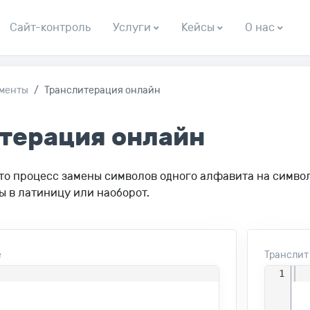
Сайт-контроль
Услуги
Кейсы
О нас
ументы
Транслитерация онлайн
терация онлайн
то процесс замены символов одного алфавита на симво
 в латиницу или наоборот.
е
Транслит
1