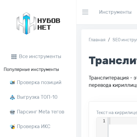
Инструменты
НУБОВ
НЕТ
Главная
SEO инстр
Все инструменты
Трансли
Популярные инструменты
Транслитерация - э
Проверка позиций
перевода кириллицы
Выгрузка ТОП-10
Парсинг Meta тегов
Текст на киррилиц
1
Проверка ИКС