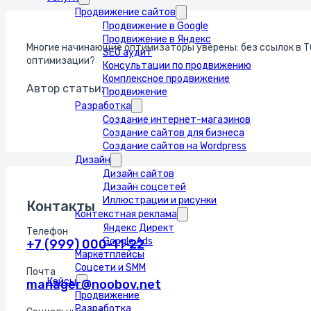
Продвижение сайтов
Продвижение в Google
Продвижение в Яндекс
Многие начинающие оптимизаторы уверены: без ссылок в ТО
SEO аудит
оптимизации?
Консультации по продвижению
Комплексное продвижение
Автор статьи:
Продвижение
Разработка
Создание интернет-магазинов
Создание сайтов для бизнеса
Создание сайтов на Wordpress
Дизайн
Дизайн сайтов
Дизайн соцсетей
Иллюстрации и рисунки
Контакты
Контекстная реклама
Яндекс Директ
Телефон
Google Ads
+7 (999) 000-11-22
Маркетплейсы
Соцсети и SMM
Почта
Кейсы
manager@noobov.net
Продвижение
Разработка