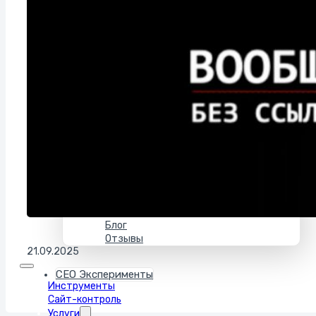
Иллюстрации и рисунки
Контекстная реклама
Яндекс Директ
Google Ads
Маркетплейсы
Соцсети и SMM
Кейсы
Продвижение
Разработка
Дизайн и иллюстрации
О нас
История
Контакты
Блог
Отзывы
21.09.2025
СЕО Эксперименты
Инструменты
Сайт-контроль
Услуги